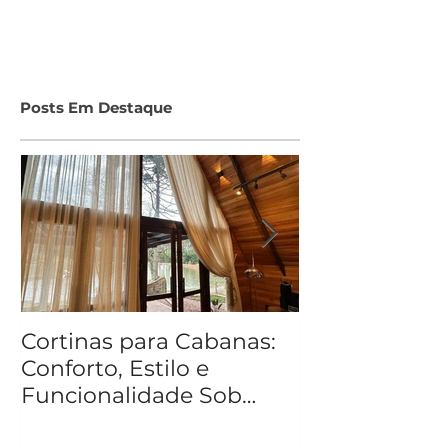
Posts Em Destaque
Cortinas para Cabanas:
O que a sua c
Conforto, Estilo e
Funcionalidade Sob
Medida