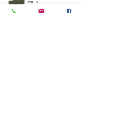
estilo
Nosso mundo particular
ainda mais lindo com
cortinas e persianas!
Automação de cortinas pode
ser simples!
Como cuidar da sua roupa
de cama!
Como deixar as toalhas de
banho macias por mais
tempo!