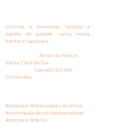
emitem gases voláteis e têm 
retarda chamas.
Venha conhecer nossas linhas de 
cortinas e persianas
, 
tecidos e 
papéis de parede
, 
cama, mesa, 
banho e tapeçaria
. 
Com lojas em 
Arroio do Meio e 
Santa Clara do Sul
, atendemos 
toda região: 
Lajeado
, 
Estrela
, 
Encantado
, Teutônia, Venâncio 
Aires, Santa Cruz do Sul, Guaporé e 
demais municípios vizinhos.
#telasolar
#telassolares
#cortina
#cortinasala
#cortinasepersianas
#persiana
#decor