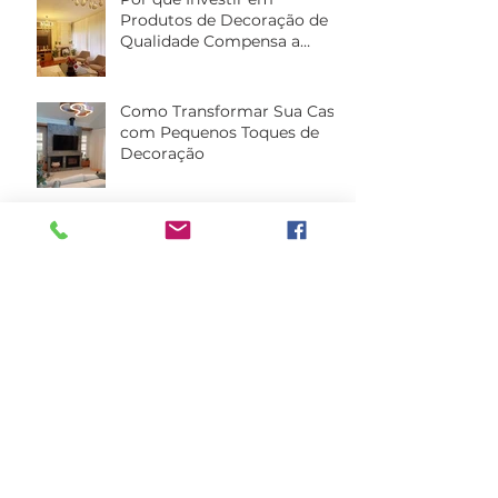
Produtos de Decoração de
Qualidade Compensa a
Longo Prazo
Como Transformar Sua Casa
com Pequenos Toques de
Decoração
Transforme seu quarto em
um refúgio de conforto e
estilo
Nosso mundo particular
ainda mais lindo com
cortinas e persianas!
Automação de cortinas pode
ser simples!