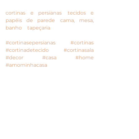
Venha conhecer nossas linhas de 
cortinas e persianas
, 
tecidos e 
papéis de parede
, 
cama, mesa, 
banho
 e 
tapeçaria
. 
#cortinasepersianas
#cortinas
#cortinadetecido
#cortinasala
#decor
#casa
#home
#amominhacasa
Comentários