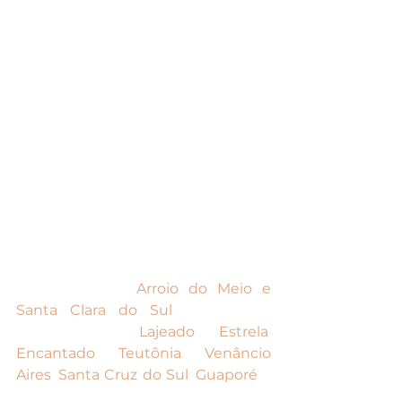
manutenção normal do dia-a-dia 
(aspirador de pó, água com 
vinagre), contrate um profissional 
para higienizar suas cortinas e 
tapetes a cada três meses. No caso 
das cortinas, para mantê-las 
higienizadas, pode-se borrifar uma 
mistura de água com amaciante a 
cada 15 dias, deixando o ambiente 
aberto e arejado para a secagem 
natural.
Com lojas em 
Arroio do Meio e 
Santa Clara do Sul
, atendemos 
toda região: 
Lajeado
, 
Estrela
, 
Encantado
, 
Teutônia
, 
Venâncio 
Aires
, 
Santa Cruz do Sul
, 
Guaporé
 e 
demais municípios vizinhos.